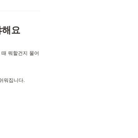
야해요 
휴 때 뭐할건지 물어
쉬워집니다. 