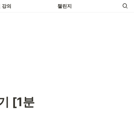
 영어명언
 강의
챌린지
 [1분 