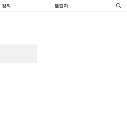
 영어명언
 강의
챌린지