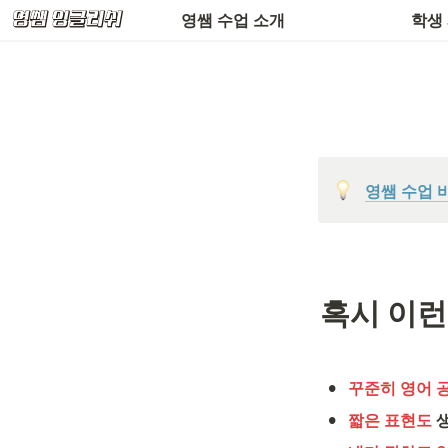
환불 규정 & 공지사항
수업 
영쌤 수업 소개
학생
영쌤 수업 
혹시 이런
•
꾸준히 영어 
•
짧은 표현도 