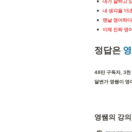
•
내가 잘하고 
•
내 생각을 1
•
맨날 영어하다
•
이제 진짜 영어
정답은 
영
48만 구독자, 3
달변가 영쌤이 영어
영쌤의 강의