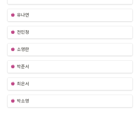
유나연
전민정 
소영란
박준서
최은서
박소영