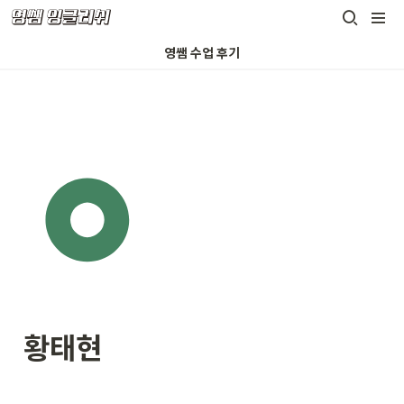
영쌤 수업 후기
황태현