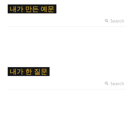
\c
내가
만든
예문
ol
or
Search
{
F
F
C
6
2
8
\c
내가
한
질문
}
ol
\c
or
Search
ol
{
or
F
b
F
o
C
x
6
{
2
#
8
1