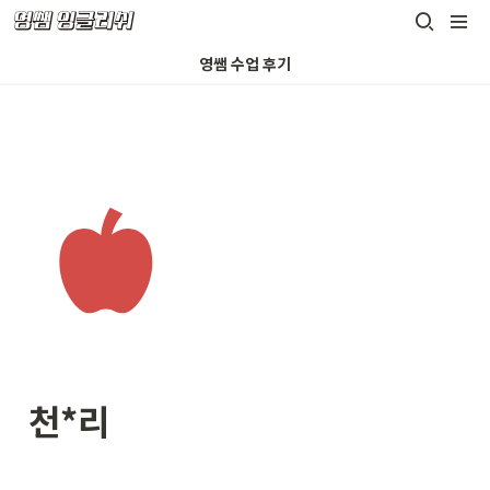
영쌤 수업 후기
천*리