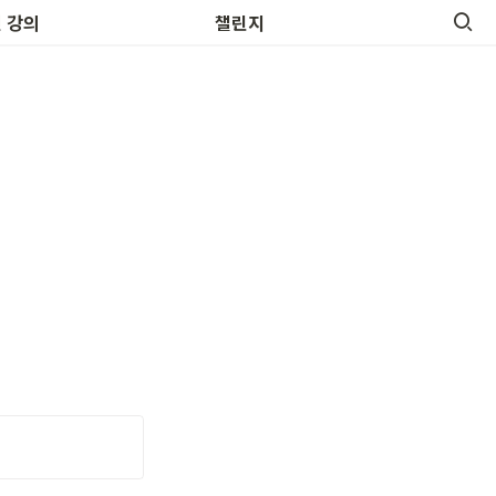
 영어명언
 강의
챌린지