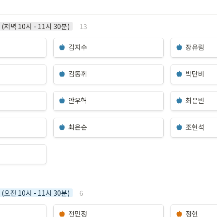
13
저녁 10시 - 11시 30분)
김지수
장유림
김동휘
박단비
안우혁
최은빈
최은순
조현석
6
오전 10시 - 11시 30분)
전민정 
정현